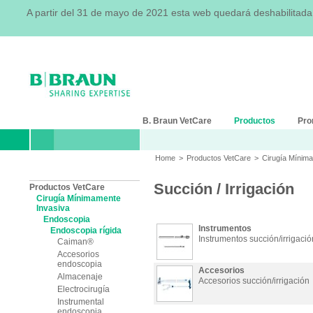
A partir del 31 de mayo de 2021 esta web quedará deshabilitad
B. Braun VetCare
Productos
Pro
Home
>
Productos VetCare
>
Cirugía Mínim
Succión / Irrigación
Productos VetCare
Cirugía Mínimamente
Invasiva
Endoscopia
Instrumentos
Endoscopia rígida
Instrumentos succión/irrigació
Caiman®
Accesorios
endoscopia
Accesorios
Almacenaje
Accesorios succión/irrigación
Electrocirugía
Instrumental
endoscopia