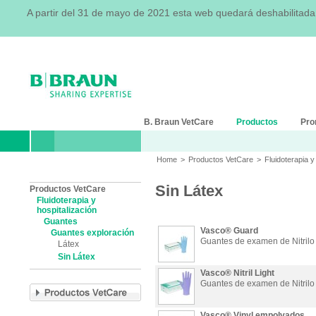
A partir del 31 de mayo de 2021 esta web quedará deshabilitad
B. Braun VetCare
Productos
Pro
Home
>
Productos VetCare
>
Fluidoterapia y
Sin Látex
Productos VetCare
Fluidoterapia y
hospitalización
Guantes
Vasco® Guard
Guantes exploración
Guantes de examen de Nitrilo 
Látex
Sin Látex
Vasco® Nitril Light
Guantes de examen de Nitrilo 
Vasco® Vinyl empolvados