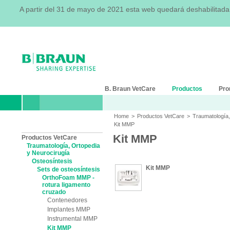
A partir del 31 de mayo de 2021 esta web quedará deshabilitad
B. Braun VetCare
Productos
Pro
Home
>
Productos VetCare
>
Traumatología,
Kit MMP
Kit MMP
Productos VetCare
Traumatología, Ortopedia
y Neurocirugía
Osteosíntesis
Kit MMP
Sets de osteosíntesis
OrthoFoam MMP -
rotura ligamento
cruzado
Contenedores
Implantes MMP
Instrumental MMP
Kit MMP