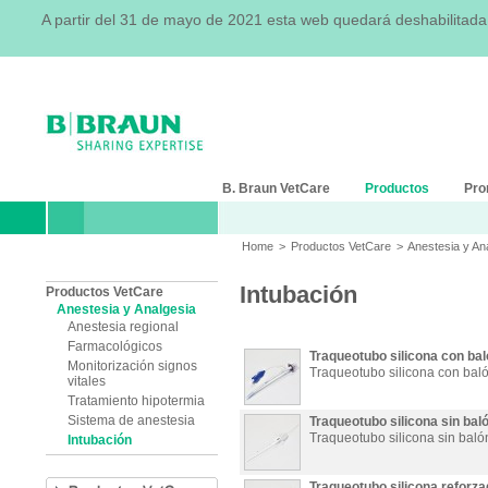
A partir del 31 de mayo de 2021 esta web quedará deshabilitad
B. Braun VetCare
Productos
Pro
Home
>
Productos VetCare
>
Anestesia y An
Intubación
Productos VetCare
Anestesia y Analgesia
Anestesia regional
Farmacológicos
Traqueotubo silicona con ba
Monitorización signos
Traqueotubo silicona con bal
vitales
Tratamiento hipotermia
Sistema de anestesia
Traqueotubo silicona sin bal
Traqueotubo silicona sin baló
Intubación
Traqueotubo silicona reforz