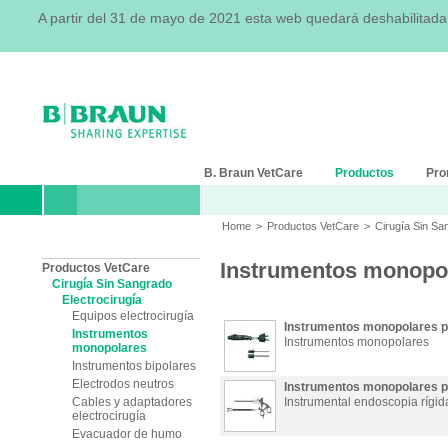
A partir del 31 de mayo de 2021 esta web quedará deshabilitad
B. Braun VetCare
Productos
Pro
Home
>
Productos VetCare
>
Cirugía Sin S
Instrumentos monopo
Productos VetCare
Cirugía Sin Sangrado
Electrocirugía
Equipos electrocirugía
Instrumentos monopolares pa
Instrumentos
Instrumentos monopolares
monopolares
Instrumentos bipolares
Electrodos neutros
Instrumentos monopolares p
Cables y adaptadores
Instrumental endoscopia rígi
electrocirugía
Evacuador de humo