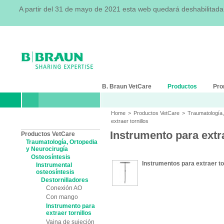
A partir del 31 de mayo de 2021 esta web quedará deshabilitad
B. Braun VetCare
Productos
Pro
Home
>
Productos VetCare
>
Traumatología,
extraer tornillos
Instrumento para extra
Productos VetCare
Traumatología, Ortopedia
y Neurocirugía
Osteosíntesis
Instrumentos para extraer to
Instrumental
osteosíntesis
Destornilladores
Conexión AO
Con mango
Instrumento para
extraer tornillos
Vaina de sujeción