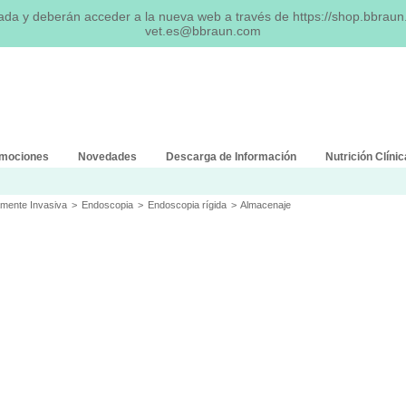
tada y deberán acceder a la nueva web a través de
https://shop.bbrau
vet.es@bbraun.com
mociones
Novedades
Descarga de Información
Nutrición Clínic
amente Invasiva
>
Endoscopia
>
Endoscopia rígida
>
Almacenaje