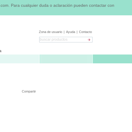
n.com.
Para cualquier duda o aclaración pueden contactar con
Zona de usuario
|
Ayuda
|
Contacto
a
Compartir