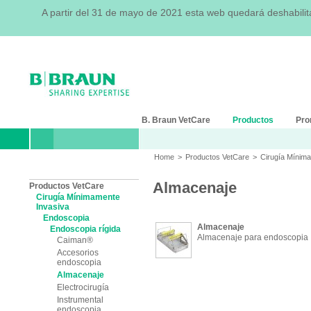
A partir del 31 de mayo de 2021 esta web quedará deshabili
B. Braun VetCare
Productos
Pro
Home
>
Productos VetCare
>
Cirugía Mínim
Almacenaje
Productos VetCare
Cirugía Mínimamente
Invasiva
Endoscopia
Almacenaje
Endoscopia rígida
Almacenaje para endoscopia
Caiman®
Accesorios
endoscopia
Almacenaje
Electrocirugía
Instrumental
endoscopia