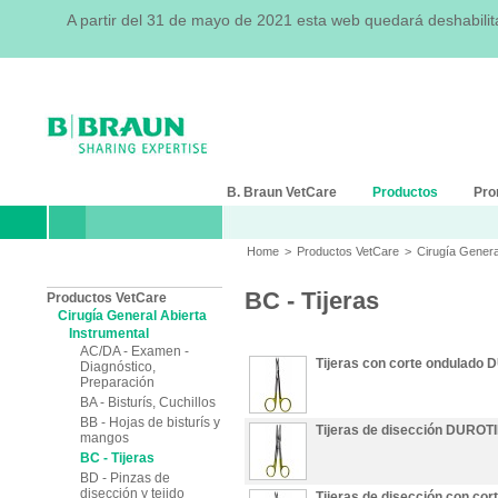
A partir del 31 de mayo de 2021 esta web quedará deshabili
B. Braun VetCare
Productos
Pro
Home
>
Productos VetCare
>
Cirugía Genera
BC - Tijeras
Productos VetCare
Cirugía General Abierta
Instrumental
AC/DA - Examen -
Tijeras con corte ondulado
Diagnóstico,
Preparación
BA - Bisturís, Cuchillos
BB - Hojas de bisturís y
Tijeras de disección DUROT
mangos
BC - Tijeras
BD - Pinzas de
disección y tejido
Tijeras de disección con c