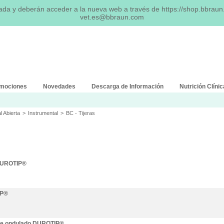
tada y deberán acceder a la nueva web a través de
https://shop.bbrau
vet.es@bbraun.com
mociones
Novedades
Descarga de Información
Nutrición Clínic
l Abierta
>
Instrumental
>
BC - Tijeras
 DUROTIP®
IP®
orte ondulado DUROTIP®