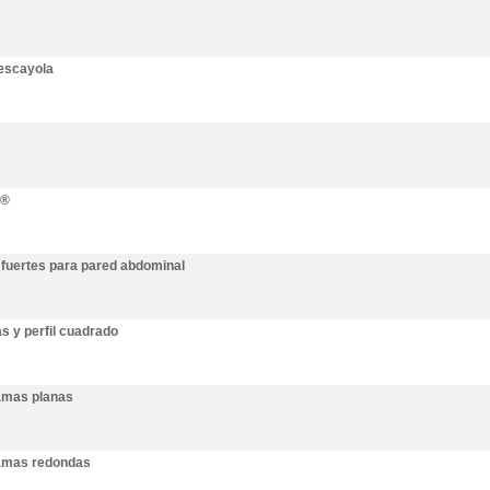
 escayola
P®
 fuertes para pared abdominal
s y perfil cuadrado
ramas planas
ramas redondas