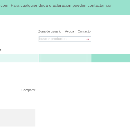
n.com.
Para cualquier duda o aclaración pueden contactar con
Zona de usuario
|
Ayuda
|
Contacto
a
Compartir